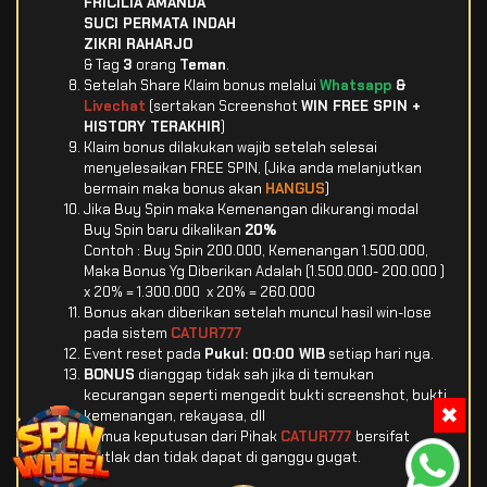
FRICILIA AMANDA
SUCI PERMATA INDAH
ZIKRI RAHARJO
& Tag
3
orang
Teman
.
Setelah Share Klaim bonus melalui
Whatsapp
&
Livechat
(sertakan Screenshot
WIN FREE SPIN +
HISTORY TERAKHIR
)
Klaim bonus dilakukan wajib setelah selesai
menyelesaikan FREE SPIN, (Jika anda melanjutkan
bermain maka bonus akan
HANGUS
)
Jika Buy Spin maka Kemenangan dikurangi modal
Buy Spin baru dikalikan
20%
Contoh : Buy Spin 200.000, Kemenangan 1.500.000,
Maka Bonus Yg Diberikan Adalah (1.500.000- 200.000 )
x 20% = 1.300.000 x 20% = 260.000
Bonus akan diberikan setelah muncul hasil win-lose
pada sistem
CATUR777
Event reset pada
Pukul: 00:00 WIB
setiap hari nya.
BONUS
dianggap tidak sah jika di temukan
kecurangan seperti mengedit bukti screenshot, bukti
✖
kemenangan, rekayasa, dll
Semua keputusan dari Pihak
CATUR777
bersifat
mutlak dan tidak dapat di ganggu gugat.