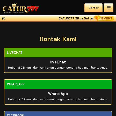
Daftar
CATUR777 Situs Daftar Games Online Te
Kontak Kami
LIVECHAT
liveChat
Hubungi CS kami dan kami akan dengan senang hati membantu Anda.
WHATSAPP
WhatsApp
Hubungi CS kami dan kami akan dengan senang hati membantu Anda.
FACEBOOK