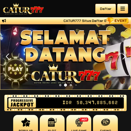
Daftar
CATUR777 Situs Daftar Games Online Terpo
IDR
50,347,885,745
POPULAR
SLOT
LIVE GAME
CASINO