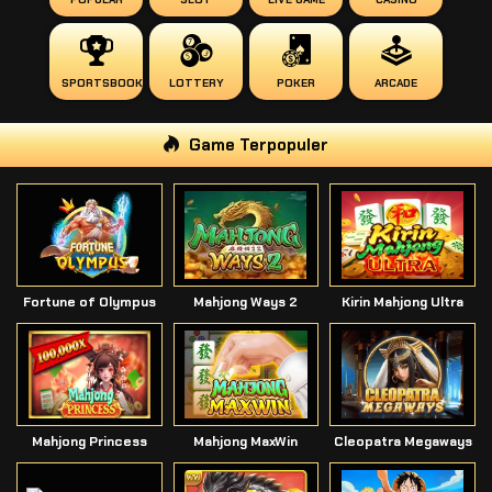
SPORTSBOOK
LOTTERY
POKER
ARCADE
Game Terpopuler
Fortune of Olympus
Mahjong Ways 2
Kirin Mahjong Ultra
Mahjong Princess
Mahjong MaxWin
Cleopatra Megaways