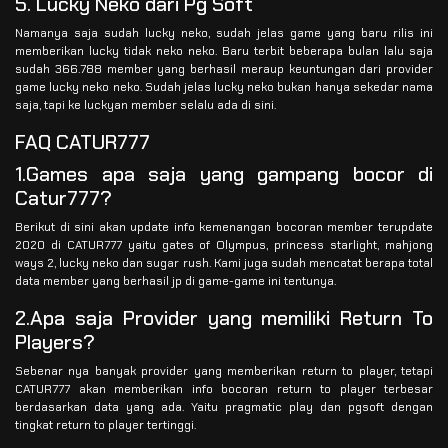
5. Lucky Neko dari Pg Soft
Namanya saja sudah lucky neko, sudah jelas game yang baru rilis ini
memberikan lucky tidak neko neko. Baru terbit beberapa bulan lalu saja
sudah 366.788 member yang berhasil meraup keuntungan dari provider
game lucky neko neko. Sudah jelas lucky neko bukan hanya sekedar nama
saja, tapi ke luckyan member selalu ada di sini.
FAQ CATUR777
1.Games apa saja yang gampang bocor di
Catur777?
Berikut di sini akan update info kemenangan bocoran member terupdate
2020 di CATUR777 yaitu gates of Olympus, princess starlight, mahjong
ways 2, lucky neko dan sugar rush. Kami juga sudah mencatat berapa total
data member yang berhasil jp di game-game ini tentunya.
2.Apa saja Provider yang memiliki Return To
Players?
Sebenar nya banyak provider yang memberikan return to player, tetapi
CATUR777 akan memberikan info bocoran return to player terbesar
berdasarkan data yang ada. Yaitu pragmatic play dan pgsoft dengan
tingkat return to player tertinggi.