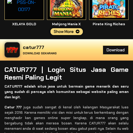
XELAYA GOLD
Mahjong Mania X
Pirate King Riches
Show More
catur777
Download
DOWNLOAD SEKARANG
CATUR777 | Login Situs Jasa Game
Resmi Paling Legit
CATUR777
adalah situs jasa untuk bermain game menarik dan seru
yang sudah di percaya oleh komunitas sebagai website paling aman
dan legit.
Catur 777
juga sudah sangat di kenal oleh kalangan Masyarakat luas
sejak 2018. Karena memiliki visi dan misi untuk terus berkembang dengan
menghadir kan games online super lengkap, di mana orang yang
bergabung tidak akan merasa bosan. Karena CATUR777 akan selalu
menemani anda di saat sedang bosan atau gabut pasti nya. Selain itu web